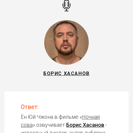
БОРИС ХАСАНОВ
Ответ:
Ён Юй Чжона в фильме «
Ночная
сова
» озвучивает
Борис Хасанов
-
известный диктор, актер дубляжа.