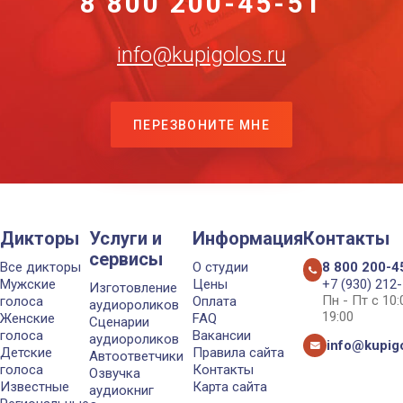
8 800 200-45-51
info@kupigolos.ru
ПЕРЕЗВОНИТЕ МНЕ
Дикторы
Услуги и
Информация
Контакты
сервисы
Все дикторы
О студии
8 800 200-4
Мужские
Цены
+7 (930) 212
Изготовление
Пн - Пт с 10
голоса
Оплата
аудиороликов
19:00
Женские
FAQ
Сценарии
голоса
Вакансии
аудиороликов
info@kupigo
Детские
Правила сайта
Автоответчики
голоса
Контакты
Озвучка
Известные
Карта сайта
аудиокниг