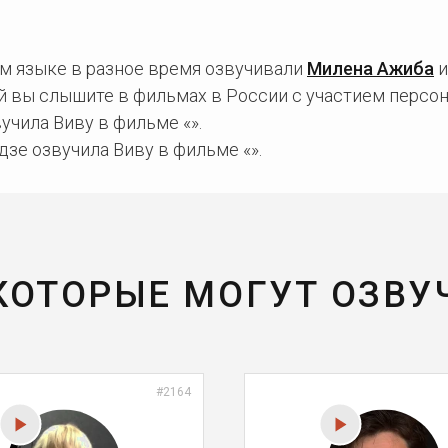
ом языке в разное время озвучивали
Милена Ажиба
й вы слышите в фильмах в России с участием персо
чила Виву в фильме «».
зе озвучила Виву в фильме «».
 КОТОРЫЕ МОГУТ ОЗВУ
#2164