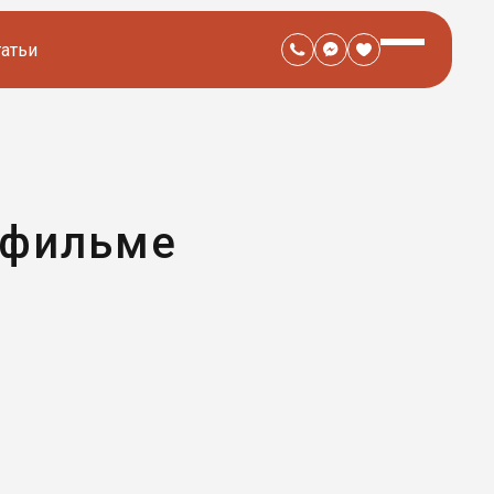
татьи
тфильме