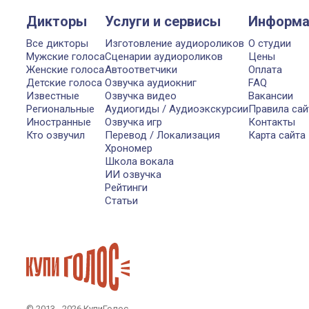
Дикторы
Услуги и сервисы
Информа
Все дикторы
Изготовление аудиороликов
О студии
Мужские голоса
Сценарии аудиороликов
Цены
Женские голоса
Автоответчики
Оплата
Детские голоса
Озвучка аудиокниг
FAQ
Известные
Озвучка видео
Вакансии
Региональные
Аудиогиды / Аудиоэкскурсии
Правила сай
Иностранные
Озвучка игр
Контакты
Кто озвучил
Перевод / Локализация
Карта сайта
Хрономер
Школа вокала
ИИ озвучка
Рейтинги
Статьи
© 2013 - 2026 КупиГолос