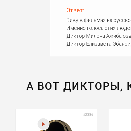
Ответ:
Виву в фильмах на русск
Именно голоса этих люде
Диктор Милена Ажиба озву
Диктор Елизавета Эбаноид
А ВОТ ДИКТОРЫ,
#2386