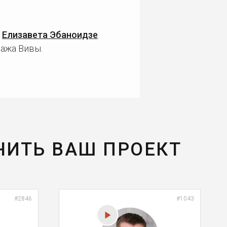
и
Елизавета Эбаноидзе
.
нажа Вивы.
ЧИТЬ ВАШ ПРОЕКТ
#2846
#1043