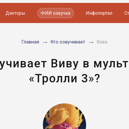
Дикторы
ИИ озвучка
Инфопортал
С
Фильмов и сериалов
Главная
Кто озвучивает
Вива
Мультфильмов
YouTube каналов
Видеорекламы
вучивает Виву в муль
«Тролли 3»?