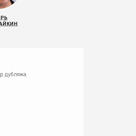
ОРЬ
АЙКИН
ер дубляжа.