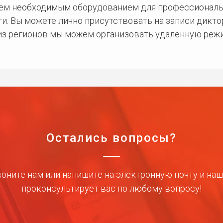
сем необходимым оборудованием для профессиональ
и. Вы можете лично присутствовать на записи дикто
 из регионов мы можем организовать удаленную режи
Остались вопросы?
оните нам или напишите на электронную почту и на
проконсультирует вас по любому вопросу!