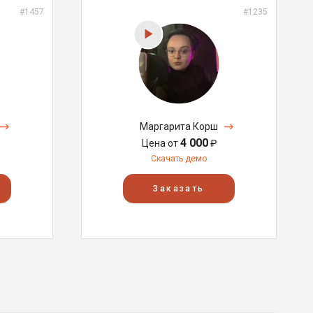
#1457
#1235
Маргарита Корш
4 000
Цена от
₽
Скачать демо
Заказать