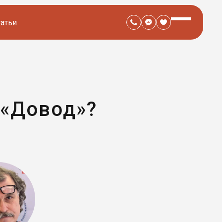
татьи
 «Довод»?