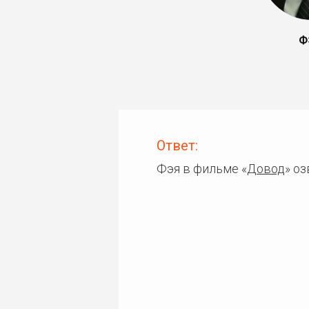
Ф
Ответ:
Фэя в фильме «
Довод
» о