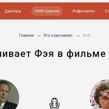
Дикторы
ИИ озвучка
Инфопортал
С
Фильмов и сериалов
Главная
Кто озвучивает
Фэй
Мультфильмов
YouTube каналов
Видеорекламы
чивает Фэя в фильме