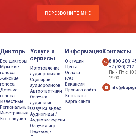
ПЕРЕЗВОНИТЕ МНЕ
Дикторы
Услуги и
Информация
Контакты
сервисы
Все дикторы
О студии
8 800 200-4
Мужские
Цены
+7 (930) 212
Изготовление
Пн - Пт с 10
голоса
Оплата
аудиороликов
19:00
Женские
FAQ
Сценарии
голоса
Вакансии
аудиороликов
info@kupigo
Детские
Правила сайта
Автоответчики
голоса
Контакты
Озвучка
Известные
Карта сайта
аудиокниг
Региональные
Озвучка видео
Иностранные
Аудиогиды /
Кто озвучил
Аудиоэкскурсии
Озвучка игр
Перевод /