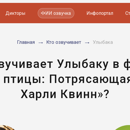
Дикторы
ИИ озвучка
Инфопортал
С
Фильмов и сериалов
Главная
Кто озвучивает
Улыбака
Мультфильмов
YouTube каналов
Видеорекламы
звучивает Улыбаку в 
 птицы: Потрясающая
Харли Квинн»?