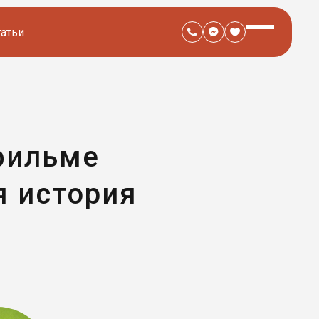
татьи
фильме
 история