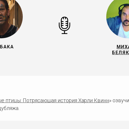
БАКА
МИХ
БЕЛЯ
е птицы: Потрясающая история Харли Квинн
» озвуч
дубляжа.