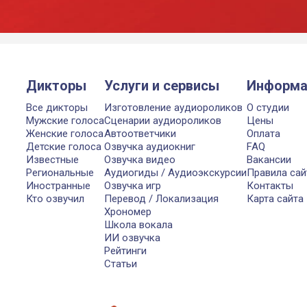
Дикторы
Услуги и сервисы
Информа
Все дикторы
Изготовление аудиороликов
О студии
Мужские голоса
Сценарии аудиороликов
Цены
Женские голоса
Автоответчики
Оплата
Детские голоса
Озвучка аудиокниг
FAQ
Известные
Озвучка видео
Вакансии
Региональные
Аудиогиды / Аудиоэкскурсии
Правила сай
Иностранные
Озвучка игр
Контакты
Кто озвучил
Перевод / Локализация
Карта сайта
Хрономер
Школа вокала
ИИ озвучка
Рейтинги
Статьи