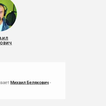
АИЛ
КОВИЧ
ивает
Михаил Белякович
-