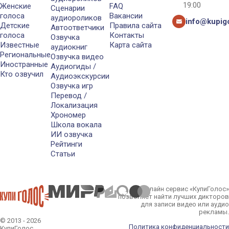
19:00
Женские
FAQ
Сценарии
голоса
Вакансии
аудиороликов
info@kupigo
Детские
Правила сайта
Автоответчики
голоса
Контакты
Озвучка
Известные
Карта сайта
аудиокниг
Региональные
Озвучка видео
Иностранные
Аудиогиды /
Кто озвучил
Аудиоэкскурсии
Озвучка игр
Перевод /
Локализация
Хрономер
Школа вокала
ИИ озвучка
Рейтинги
Статьи
Онлайн сервис «КупиГолос»
позволяет найти лучших дикторов
для записи видео или аудио
рекламы.
© 2013 - 2026
Политика конфиденциальности
КупиГолос