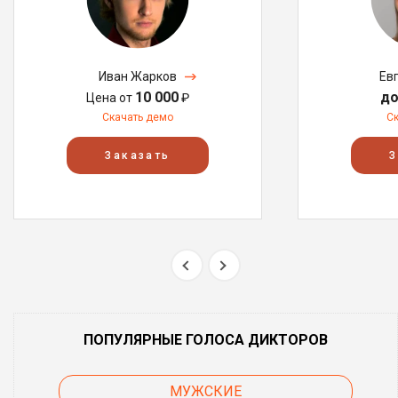
Иван Жарков
Ев
10 000
до
Цена от
₽
Скачать демо
С
Заказать
З
ПОПУЛЯРНЫЕ ГОЛОСА ДИКТОРОВ
МУЖСКИЕ