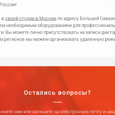
России!
 в
своей студии в Москве
по адресу Большой Саввинс
сем необходимым оборудованием для профессиональ
и. Вы можете лично присутствовать на записи дикто
 из регионов мы можем организовать удаленную режи
Остались вопросы?
оните нам или напишите на электронную почту и на