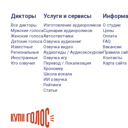
Дикторы
Услуги и сервисы
Информа
Все дикторы
Изготовление аудиороликов
О студии
Мужские голоса
Сценарии аудиороликов
Цены
Женские голоса
Автоответчики
Оплата
Детские голоса
Озвучка аудиокниг
FAQ
Известные
Озвучка видео
Вакансии
Региональные
Аудиогиды / Аудиоэкскурсии
Правила сай
Иностранные
Озвучка игр
Контакты
Кто озвучил
Перевод / Локализация
Карта сайта
Хрономер
Школа вокала
ИИ озвучка
Рейтинги
Статьи