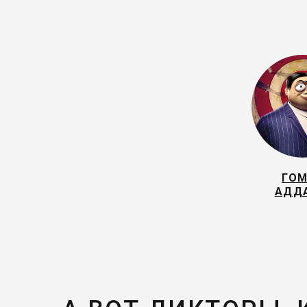
ГО
АДД