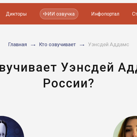
Дикторы
ИИ озвучка
Инфопортал
С
Фильмов и сериалов
Главная
Кто озвучивает
Уэнсдей Аддамс
Мультфильмов
YouTube каналов
Видеорекламы
звучивает Уэнсдей Ад
России?