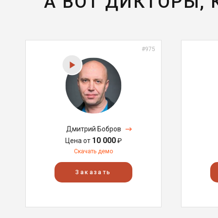
А ВОТ ДИКТОРЫ,
#975
Дмитрий Бобров
10 000
Цена от
₽
Скачать демо
Заказать