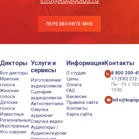
ПЕРЕЗВОНИТЕ МНЕ
Дикторы
Услуги и
Информация
Контакты
сервисы
Все дикторы
О студии
8 800 200-4
Мужские
Цены
+7 (930) 212
Изготовление
Пн - Пт с 10
голоса
Оплата
аудиороликов
19:00
Женские
FAQ
Сценарии
голоса
Вакансии
аудиороликов
info@kupigo
Детские
Правила сайта
Автоответчики
голоса
Контакты
Озвучка
Известные
Карта сайта
аудиокниг
Региональные
Озвучка видео
Иностранные
Аудиогиды /
Кто озвучил
Аудиоэкскурсии