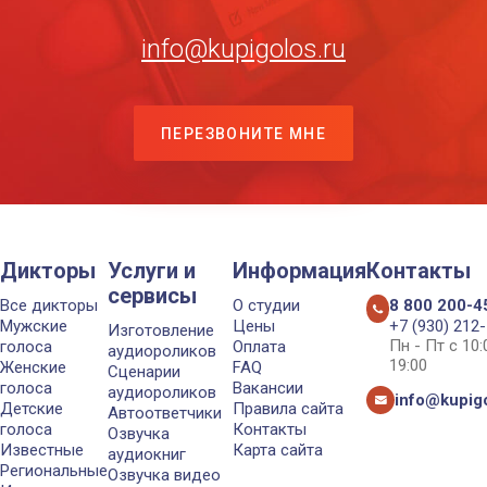
info@kupigolos.ru
ПЕРЕЗВОНИТЕ МНЕ
Дикторы
Услуги и
Информация
Контакты
сервисы
Все дикторы
О студии
8 800 200-4
Мужские
Цены
+7 (930) 212
Изготовление
Пн - Пт с 10
голоса
Оплата
аудиороликов
19:00
Женские
FAQ
Сценарии
голоса
Вакансии
аудиороликов
info@kupigo
Детские
Правила сайта
Автоответчики
голоса
Контакты
Озвучка
Известные
Карта сайта
аудиокниг
Региональные
Озвучка видео