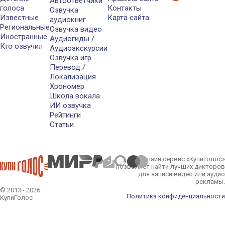
Автоответчики
голоса
Контакты
Озвучка
Известные
Карта сайта
аудиокниг
Региональные
Озвучка видео
Иностранные
Аудиогиды /
Кто озвучил
Аудиоэкскурсии
Озвучка игр
Перевод /
Локализация
Хрономер
Школа вокала
ИИ озвучка
Рейтинги
Статьи
Онлайн сервис «КупиГолос»
позволяет найти лучших дикторов
для записи видео или аудио
рекламы.
© 2013 - 2026
Политика конфиденциальности
КупиГолос