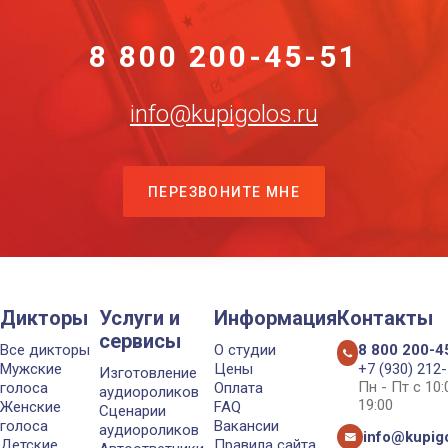
8 800 200-45-51
info@kupigolos.ru
ПЕРЕЗВОНИТЕ МНЕ
Дикторы
Услуги и
Информация
Контакты
сервисы
Все дикторы
О студии
8 800 200-4
Мужские
Цены
+7 (930) 212
Изготовление
Пн - Пт с 10
голоса
Оплата
аудиороликов
19:00
Женские
FAQ
Сценарии
голоса
Вакансии
аудиороликов
info@kupigo
Детские
Правила сайта