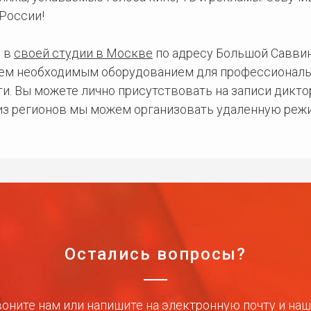
России!
 в
своей студии в Москве
по адресу Большой Саввинс
сем необходимым оборудованием для профессиональ
и. Вы можете лично присутствовать на записи дикто
 из регионов мы можем организовать удаленную режи
Остались вопросы?
оните нам или напишите на электронную почту и на