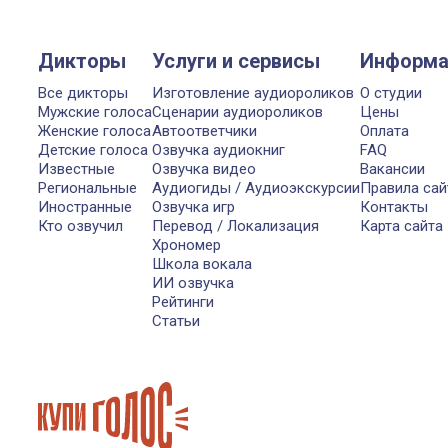
Дикторы
Услуги и сервисы
Информа
Все дикторы
Изготовление аудиороликов
О студии
Мужские голоса
Сценарии аудиороликов
Цены
Женские голоса
Автоответчики
Оплата
Детские голоса
Озвучка аудиокниг
FAQ
Известные
Озвучка видео
Вакансии
Региональные
Аудиогиды / Аудиоэкскурсии
Правила сай
Иностранные
Озвучка игр
Контакты
Кто озвучил
Перевод / Локализация
Карта сайта
Хрономер
Школа вокала
ИИ озвучка
Рейтинги
Статьи