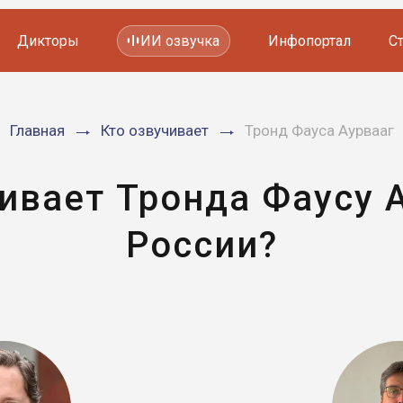
Дикторы
ИИ озвучка
Инфопортал
С
Фильмов и сериалов
Главная
Кто озвучивает
Тронд Фауса Аурвааг
Мультфильмов
YouTube каналов
Видеорекламы
ивает Тронда Фаусу 
России?