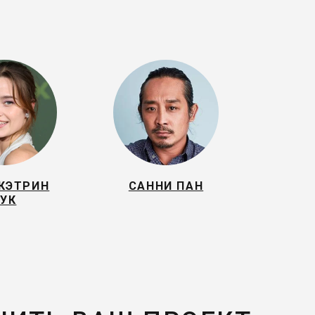
 КЭТРИН
САННИ ПАН
ХУК