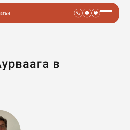
татьи
Аурваага в