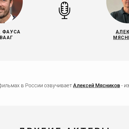
 ФАУСА
АЛЕ
ВААГ
МЯСН
 фильмах в России озвучивает
Алексей Мясников
- и