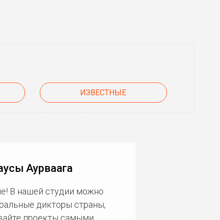
ИЗВЕСТНЫЕ
аусы Аурваага
е! В нашей студии можно
еральные дикторы страны,
ивайте проекты самыми