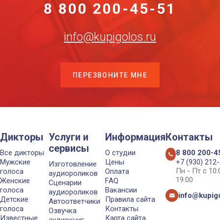
8 800 200-45-51
info@kupigolos.ru
ПЕРЕЗВОНИТЕ МНЕ
Дикторы
Услуги и
Информация
Контакты
сервисы
Все дикторы
О студии
8 800 200-4
Мужские
Цены
+7 (930) 212
Изготовление
Пн - Пт с 10
голоса
Оплата
аудиороликов
19:00
Женские
FAQ
Сценарии
голоса
Вакансии
аудиороликов
info@kupigo
Детские
Правила сайта
Автоответчики
голоса
Контакты
Озвучка
Известные
Карта сайта