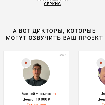
СЕРКИС
А ВОТ ДИКТОРЫ, КОТОРЫЕ
МОГУТ ОЗВУЧИТЬ ВАШ ПРОЕКТ
#997
Алексей Мясников
Ил
10 000
Цена от
₽
Цен
Скачать демо
С