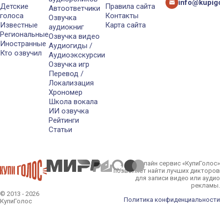
info@kupigo
Детские
Правила сайта
Автоответчики
голоса
Контакты
Озвучка
Известные
Карта сайта
аудиокниг
Региональные
Озвучка видео
Иностранные
Аудиогиды /
Кто озвучил
Аудиоэкскурсии
Озвучка игр
Перевод /
Локализация
Хрономер
Школа вокала
ИИ озвучка
Рейтинги
Статьи
Онлайн сервис «КупиГолос»
позволяет найти лучших дикторов
для записи видео или аудио
рекламы.
© 2013 - 2026
Политика конфиденциальности
КупиГолос