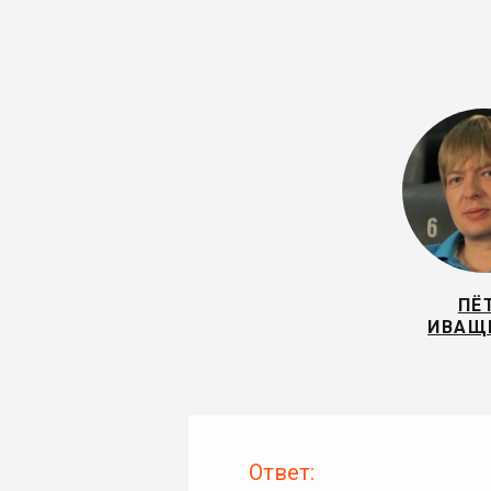
ПЁ
ИВАЩ
Ответ: