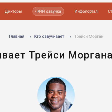
Дикторы
ИИ озвучка
Инфопортал
С
Фильмов и сериалов
Главная
Кто озвучивает
Трейси Морган
Мультфильмов
YouTube каналов
Видеорекламы
ивает Трейси Моргана