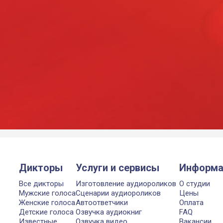
Дикторы
Услуги и сервисы
Информа
Все дикторы
Изготовление аудиороликов
О студии
Мужские голоса
Сценарии аудиороликов
Цены
Женские голоса
Автоответчики
Оплата
Детские голоса
Озвучка аудиокниг
FAQ
Известные
Озвучка видео
Вакансии