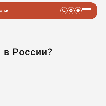
татьи
 в России?