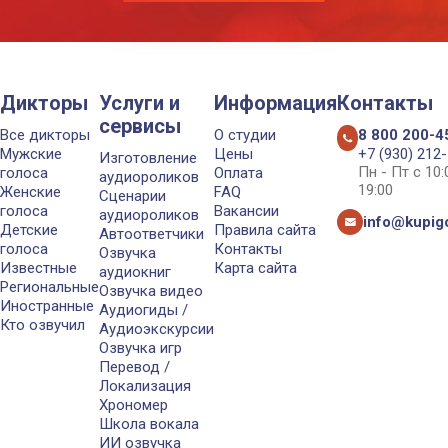
Дикторы
Услуги и
Информация
Контакты
сервисы
Все дикторы
О студии
8 800 200-4
Мужские
Цены
+7 (930) 212
Изготовление
Пн - Пт с 10
голоса
Оплата
аудиороликов
19:00
Женские
FAQ
Сценарии
голоса
Вакансии
аудиороликов
info@kupigo
Детские
Правила сайта
Автоответчики
голоса
Контакты
Озвучка
Известные
Карта сайта
аудиокниг
Региональные
Озвучка видео
Иностранные
Аудиогиды /
Кто озвучил
Аудиоэкскурсии
Озвучка игр
Перевод /
Локализация
Хрономер
Школа вокала
ИИ озвучка