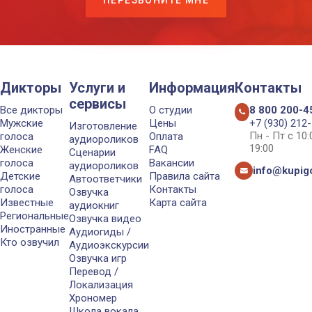
Дикторы
Услуги и
Информация
Контакты
сервисы
Все дикторы
О студии
8 800 200-4
Мужские
Цены
+7 (930) 212
Изготовление
Пн - Пт с 10
голоса
Оплата
аудиороликов
19:00
Женские
FAQ
Сценарии
голоса
Вакансии
аудиороликов
info@kupigo
Детские
Правила сайта
Автоответчики
голоса
Контакты
Озвучка
Известные
Карта сайта
аудиокниг
Региональные
Озвучка видео
Иностранные
Аудиогиды /
Кто озвучил
Аудиоэкскурсии
Озвучка игр
Перевод /
Локализация
Хрономер
Школа вокала