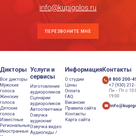
info@kupigolos.ru
ПЕРЕЗВОНИТЕ МНЕ
Дикторы
Услуги и
Информация
Контакты
сервисы
Все дикторы
О студии
8 800 200-4
Мужские
Цены
+7 (930) 212
Изготовление
Пн - Пт с 10
голоса
Оплата
аудиороликов
19:00
Женские
FAQ
Сценарии
голоса
Вакансии
аудиороликов
info@kupigo
Детские
Правила сайта
Автоответчики
голоса
Контакты
Озвучка
Известные
Карта сайта
аудиокниг
Региональные
Озвучка видео
Иностранные
Аудиогиды /