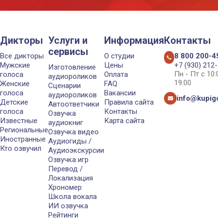
Дикторы
Услуги и
Информация
Контакты
сервисы
Все дикторы
О студии
8 800 200-4
Мужские
Цены
+7 (930) 212
Изготовление
Пн - Пт с 10
голоса
Оплата
аудиороликов
19:00
Женские
FAQ
Сценарии
голоса
Вакансии
аудиороликов
info@kupigo
Детские
Правила сайта
Автоответчики
голоса
Контакты
Озвучка
Известные
Карта сайта
аудиокниг
Региональные
Озвучка видео
Иностранные
Аудиогиды /
Кто озвучил
Аудиоэкскурсии
Озвучка игр
Перевод /
Локализация
Хрономер
Школа вокала
ИИ озвучка
Рейтинги