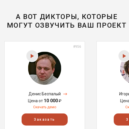
А ВОТ ДИКТОРЫ, КОТОРЫЕ
МОГУТ ОЗВУЧИТЬ ВАШ ПРОЕКТ
#956
Денис Беспалый
Игор
10 000
Цена от
₽
Цен
Скачать демо
С
Заказать
З