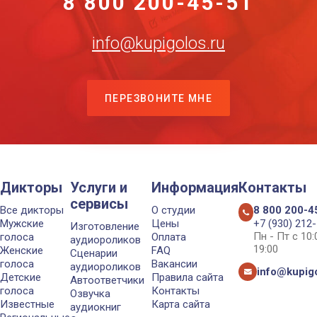
8 800 200-45-51
info@kupigolos.ru
ПЕРЕЗВОНИТЕ МНЕ
Дикторы
Услуги и
Информация
Контакты
сервисы
Все дикторы
О студии
8 800 200-4
Мужские
Цены
+7 (930) 212
Изготовление
Пн - Пт с 10
голоса
Оплата
аудиороликов
19:00
Женские
FAQ
Сценарии
голоса
Вакансии
аудиороликов
info@kupigo
Детские
Правила сайта
Автоответчики
голоса
Контакты
Озвучка
Известные
Карта сайта
аудиокниг