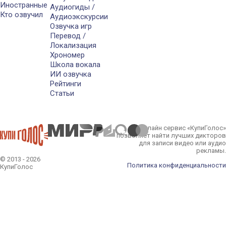
Иностранные
Аудиогиды /
Кто озвучил
Аудиоэкскурсии
Озвучка игр
Перевод /
Локализация
Хрономер
Школа вокала
ИИ озвучка
Рейтинги
Статьи
Онлайн сервис «КупиГолос»
позволяет найти лучших дикторов
для записи видео или аудио
рекламы.
© 2013 - 2026
Политика конфиденциальности
КупиГолос