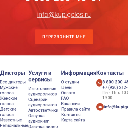
info@kupigolos.ru
ПЕРЕЗВОНИТЕ МНЕ
Дикторы
Услуги и
Информация
Контакты
сервисы
Все дикторы
О студии
8 800 200-4
Мужские
Цены
+7 (930) 212
Изготовление
Пн - Пт с 10
голоса
Оплата
аудиороликов
19:00
Женские
FAQ
Сценарии
голоса
Вакансии
аудиороликов
info@kupigo
Детские
Правила сайта
Автоответчики
голоса
Контакты
Озвучка
Известные
Карта сайта
аудиокниг
Региональные
Озвучка видео