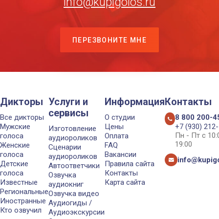
info@kupigolos.ru
ПЕРЕЗВОНИТЕ МНЕ
Дикторы
Услуги и
Информация
Контакты
сервисы
Все дикторы
О студии
8 800 200-4
Мужские
Цены
+7 (930) 212
Изготовление
Пн - Пт с 10
голоса
Оплата
аудиороликов
19:00
Женские
FAQ
Сценарии
голоса
Вакансии
аудиороликов
info@kupigo
Детские
Правила сайта
Автоответчики
голоса
Контакты
Озвучка
Известные
Карта сайта
аудиокниг
Региональные
Озвучка видео
Иностранные
Аудиогиды /
Кто озвучил
Аудиоэкскурсии