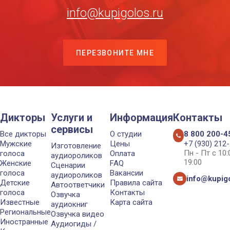
info@kupigolos.ru
ПЕРЕЗВОНИТЕ МНЕ
Дикторы
Услуги и
Информация
Контакты
сервисы
Все дикторы
О студии
8 800 200-4
Мужские
Цены
+7 (930) 212
Изготовление
Пн - Пт с 10
голоса
Оплата
аудиороликов
19:00
Женские
FAQ
Сценарии
голоса
Вакансии
аудиороликов
info@kupigo
Детские
Правила сайта
Автоответчики
голоса
Контакты
Озвучка
Известные
Карта сайта
аудиокниг
Региональные
Озвучка видео
Иностранные
Аудиогиды /