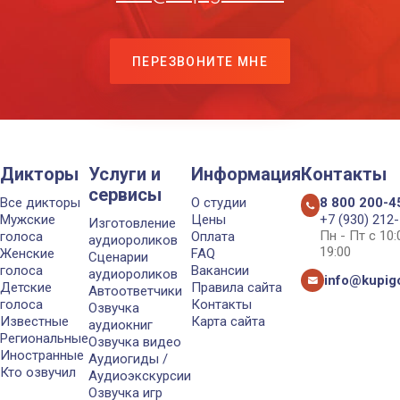
ПЕРЕЗВОНИТЕ МНЕ
Дикторы
Услуги и
Информация
Контакты
сервисы
Все дикторы
О студии
8 800 200-4
Мужские
Цены
+7 (930) 212
Изготовление
Пн - Пт с 10
голоса
Оплата
аудиороликов
19:00
Женские
FAQ
Сценарии
голоса
Вакансии
аудиороликов
info@kupigo
Детские
Правила сайта
Автоответчики
голоса
Контакты
Озвучка
Известные
Карта сайта
аудиокниг
Региональные
Озвучка видео
Иностранные
Аудиогиды /
Кто озвучил
Аудиоэкскурсии
Озвучка игр