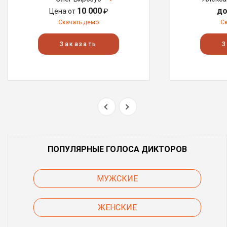
10 000
до
Цена от
₽
Скачать демо
С
Заказать
З
ПОПУЛЯРНЫЕ ГОЛОСА ДИКТОРОВ
МУЖСКИЕ
ЖЕНСКИЕ