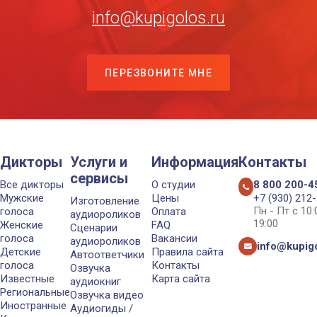
info@kupigolos.ru
ПЕРЕЗВОНИТЕ МНЕ
Дикторы
Услуги и
Информация
Контакты
сервисы
Все дикторы
О студии
8 800 200-4
Мужские
Цены
+7 (930) 212
Изготовление
Пн - Пт с 10
голоса
Оплата
аудиороликов
19:00
Женские
FAQ
Сценарии
голоса
Вакансии
аудиороликов
info@kupigo
Детские
Правила сайта
Автоответчики
голоса
Контакты
Озвучка
Известные
Карта сайта
аудиокниг
Региональные
Озвучка видео
Иностранные
Аудиогиды /