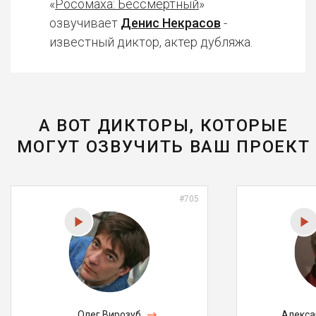
«
Росомаха: Бессмертный
»
озвучивает
Денис Некрасов
-
известный диктор, актер дубляжа.
А ВОТ ДИКТОРЫ, КОТОРЫЕ
МОГУТ ОЗВУЧИТЬ ВАШ ПРОЕКТ
#705
Олег Вирозуб
Алекса