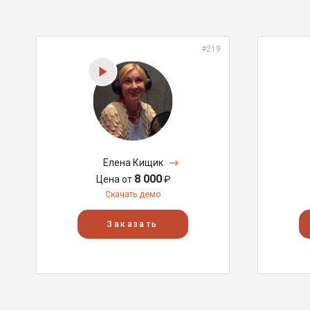
#219
Елена Кищик
8 000
Цена от
₽
Скачать демо
Заказать