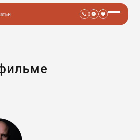
татьи
 фильме