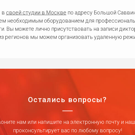
 в
своей студии в Москве
по адресу Большой Саввинс
сем необходимым оборудованием для профессиональ
и. Вы можете лично присутствовать на записи дикто
 из регионов мы можем организовать удаленную режи
Остались вопросы?
оните нам или напишите на электронную почту и на
проконсультирует вас по любому вопросу!