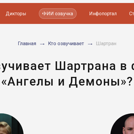
Дикторы
ИИ озвучка
Инфопортал
С
Фильмов и сериалов
Главная
Кто озвучивает
Шартран
Мультфильмов
YouTube каналов
Видеорекламы
вучивает Шартрана в
«Ангелы и Демоны»?