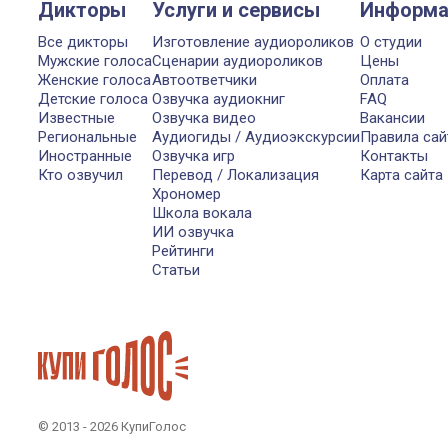
Дикторы
Услуги и сервисы
Информа
Все дикторы
Изготовление аудиороликов
О студии
Мужские голоса
Сценарии аудиороликов
Цены
Женские голоса
Автоответчики
Оплата
Детские голоса
Озвучка аудиокниг
FAQ
Известные
Озвучка видео
Вакансии
Региональные
Аудиогиды / Аудиоэкскурсии
Правила сай
Иностранные
Озвучка игр
Контакты
Кто озвучил
Перевод / Локализация
Карта сайта
Хрономер
Школа вокала
ИИ озвучка
Рейтинги
Статьи
© 2013 - 2026 КупиГолос