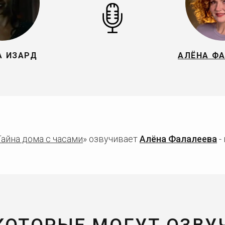
А ИЗАРД
АЛЁНА Ф
Тайна дома с часами
» озвучивает
Алёна Фалалеева
-