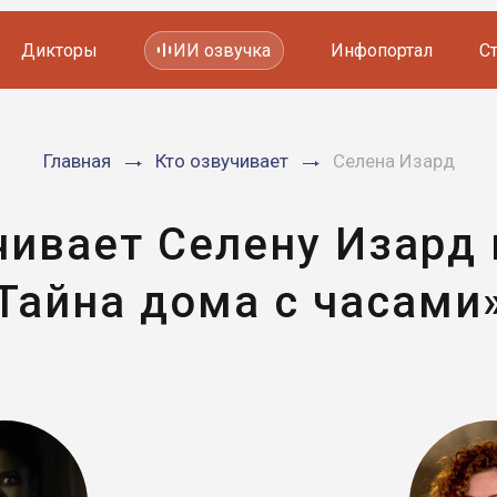
Дикторы
ИИ озвучка
Инфопортал
С
Фильмов и сериалов
Главная
Кто озвучивает
Селена Изард
Мультфильмов
YouTube каналов
Видеорекламы
чивает Селену Изард
Тайна дома с часами