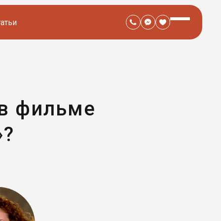
татьи
 в фильме
»?