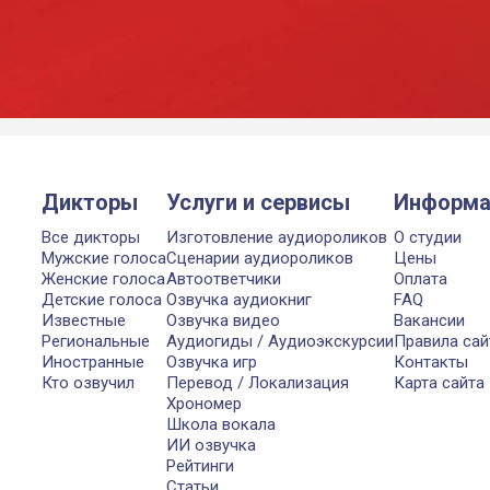
Дикторы
Услуги и сервисы
Информа
Все дикторы
Изготовление аудиороликов
О студии
Мужские голоса
Сценарии аудиороликов
Цены
Женские голоса
Автоответчики
Оплата
Детские голоса
Озвучка аудиокниг
FAQ
Известные
Озвучка видео
Вакансии
Региональные
Аудиогиды / Аудиоэкскурсии
Правила сай
Иностранные
Озвучка игр
Контакты
Кто озвучил
Перевод / Локализация
Карта сайта
Хрономер
Школа вокала
ИИ озвучка
Рейтинги
Статьи