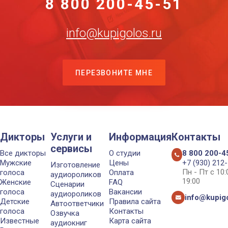
8 800 200-45-51
info@kupigolos.ru
ПЕРЕЗВОНИТЕ МНЕ
Дикторы
Услуги и
Информация
Контакты
сервисы
Все дикторы
О студии
8 800 200-4
Мужские
Цены
+7 (930) 212
Изготовление
Пн - Пт с 10
голоса
Оплата
аудиороликов
19:00
Женские
FAQ
Сценарии
голоса
Вакансии
аудиороликов
info@kupigo
Детские
Правила сайта
Автоответчики
голоса
Контакты
Озвучка
Известные
Карта сайта
аудиокниг