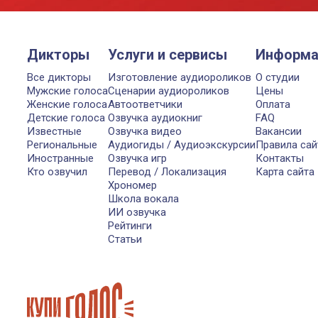
Дикторы
Услуги и сервисы
Информа
Все дикторы
Изготовление аудиороликов
О студии
Мужские голоса
Сценарии аудиороликов
Цены
Женские голоса
Автоответчики
Оплата
Детские голоса
Озвучка аудиокниг
FAQ
Известные
Озвучка видео
Вакансии
Региональные
Аудиогиды / Аудиоэкскурсии
Правила сай
Иностранные
Озвучка игр
Контакты
Кто озвучил
Перевод / Локализация
Карта сайта
Хрономер
Школа вокала
ИИ озвучка
Рейтинги
Статьи