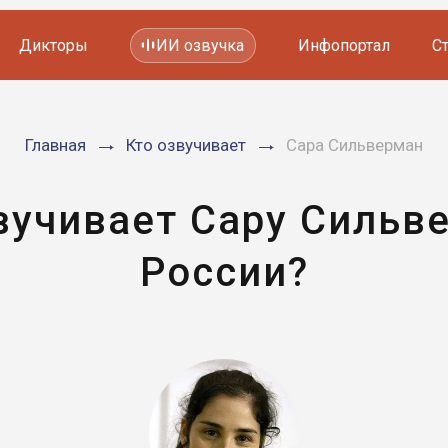
Дикторы
ИИ озвучка
Инфопортал
С
Фильмов и сериалов
Главная
Кто озвучивает
Сара Сильверман
Мультфильмов
YouTube каналов
Видеорекламы
вучивает Сару Сильв
России?