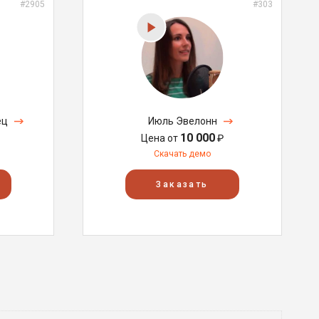
#2905
#303
ец
Июль Эвелонн
10 000
Цена от
₽
Скачать демо
Заказать