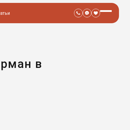
татьи
ерман в