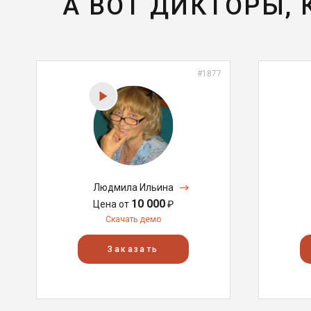
А ВОТ ДИКТОРЫ,
#1877
Людмила Ильина
10 000
Цена от
₽
Скачать демо
Заказать