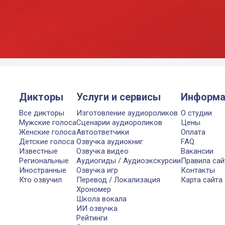
Дикторы
Услуги и сервисы
Информа
Все дикторы
Изготовление аудиороликов
О студии
Мужские голоса
Сценарии аудиороликов
Цены
Женские голоса
Автоответчики
Оплата
Детские голоса
Озвучка аудиокниг
FAQ
Известные
Озвучка видео
Вакансии
Региональные
Аудиогиды / Аудиоэкскурсии
Правила сай
Иностранные
Озвучка игр
Контакты
Кто озвучил
Перевод / Локализация
Карта сайта
Хрономер
Школа вокала
ИИ озвучка
Рейтинги