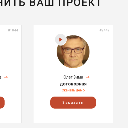
ЧИТЬ ВАШ ПРОЕКТ
#1044
#2449
в
Олег Зима
договорная
Скачать демо
Заказать