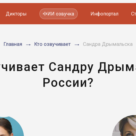
Дикторы
ИИ озвучка
Инфопортал
С
Фильмов и сериалов
Главная
Кто озвучивает
Сандра Дрымальска
Мультфильмов
YouTube каналов
Видеорекламы
учивает Сандру Дрым
России?