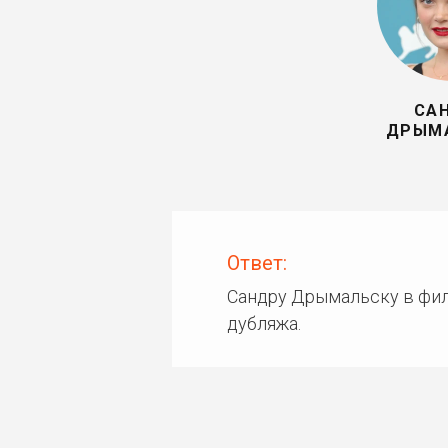
СА
ДРЫМ
Ответ:
Сандру Дрымальску в фил
дубляжа.