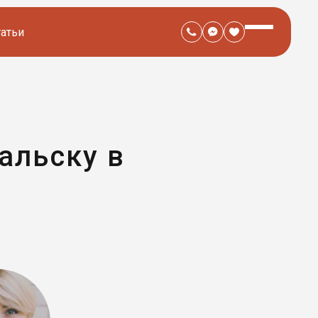
татьи
альску в