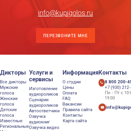
info@kupigolos.ru
ПЕРЕЗВОНИТЕ МНЕ
Дикторы
Услуги и
Информация
Контакты
сервисы
Все дикторы
О студии
8 800 200-4
Мужские
Цены
+7 (930) 212
Изготовление
Пн - Пт с 10
голоса
Оплата
аудиороликов
19:00
Женские
FAQ
Сценарии
голоса
Вакансии
аудиороликов
info@kupigo
Детские
Правила сайта
Автоответчики
голоса
Контакты
Озвучка
Известные
Карта сайта
аудиокниг
Региональные
Озвучка видео