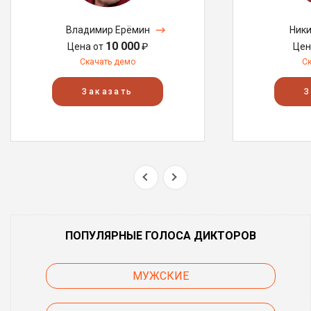
Владимир Ерёмин
Ники
10 000
Цена от
₽
Цен
Скачать демо
С
Заказать
З
ПОПУЛЯРНЫЕ ГОЛОСА ДИКТОРОВ
МУЖСКИЕ