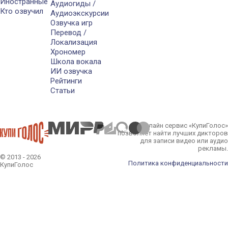
Иностранные
Аудиогиды /
Кто озвучил
Аудиоэкскурсии
Озвучка игр
Перевод /
Локализация
Хрономер
Школа вокала
ИИ озвучка
Рейтинги
Статьи
Онлайн сервис «КупиГолос»
позволяет найти лучших дикторов
для записи видео или аудио
рекламы.
© 2013 - 2026
Политика конфиденциальности
КупиГолос