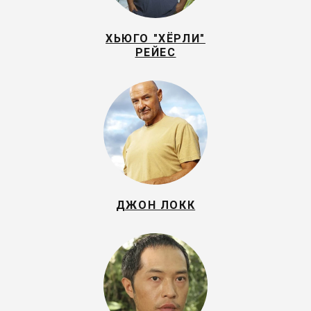
ХЬЮГО "ХЁРЛИ"
РEЙEС
ДЖОН ЛОКК