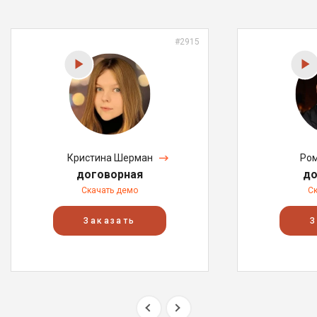
#2915
Кристина Шерман
Ром
договорная
до
Скачать демо
С
Заказать
З