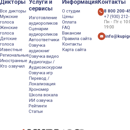
Дикторы
Услуги и
Информация
Контакты
сервисы
Все дикторы
О студии
8 800 200-4
Мужские
Цены
+7 (930) 212
Изготовление
Пн - Пт с 10
голоса
Оплата
аудиороликов
19:00
Женские
FAQ
Сценарии
голоса
Вакансии
аудиороликов
info@kupigo
Детские
Правила сайта
Автоответчики
голоса
Контакты
Озвучка
Известные
Карта сайта
аудиокниг
Региональные
Озвучка видео
Иностранные
Аудиогиды /
Кто озвучил
Аудиоэкскурсии
Озвучка игр
Перевод /
Локализация
Хрономер
Школа вокала
ИИ озвучка
Рейтинги
Статьи