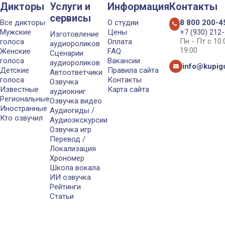
Дикторы
Услуги и
Информация
Контакты
сервисы
Все дикторы
О студии
8 800 200-4
Мужские
Цены
+7 (930) 212
Изготовление
Пн - Пт с 10
голоса
Оплата
аудиороликов
19:00
Женские
FAQ
Сценарии
голоса
Вакансии
аудиороликов
info@kupigo
Детские
Правила сайта
Автоответчики
голоса
Контакты
Озвучка
Известные
Карта сайта
аудиокниг
Региональные
Озвучка видео
Иностранные
Аудиогиды /
Кто озвучил
Аудиоэкскурсии
Озвучка игр
Перевод /
Локализация
Хрономер
Школа вокала
ИИ озвучка
Рейтинги
Статьи