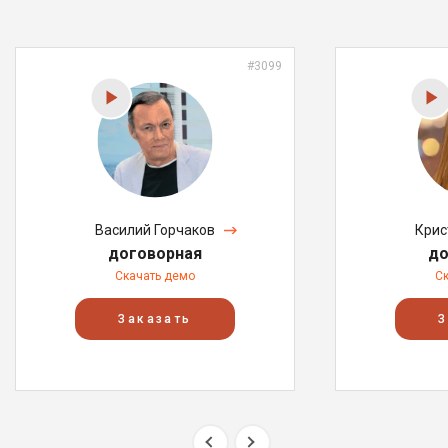
#3099
Василий Горчаков
Крис
договорная
до
Скачать демо
С
Заказать
З