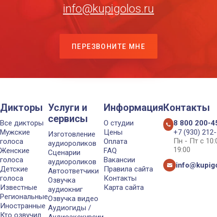
info@kupigolos.ru
ПЕРЕЗВОНИТЕ МНЕ
Дикторы
Услуги и
Информация
Контакты
сервисы
Все дикторы
О студии
8 800 200-4
Мужские
Цены
+7 (930) 212
Изготовление
Пн - Пт с 10
голоса
Оплата
аудиороликов
19:00
Женские
FAQ
Сценарии
голоса
Вакансии
аудиороликов
info@kupigo
Детские
Правила сайта
Автоответчики
голоса
Контакты
Озвучка
Известные
Карта сайта
аудиокниг
Региональные
Озвучка видео
Иностранные
Аудиогиды /
Кто озвучил