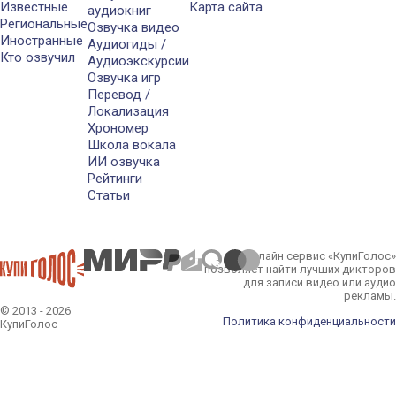
Известные
Карта сайта
аудиокниг
Региональные
Озвучка видео
Иностранные
Аудиогиды /
Кто озвучил
Аудиоэкскурсии
Озвучка игр
Перевод /
Локализация
Хрономер
Школа вокала
ИИ озвучка
Рейтинги
Статьи
Онлайн сервис «КупиГолос»
позволяет найти лучших дикторов
для записи видео или аудио
рекламы.
© 2013 - 2026
Политика конфиденциальности
КупиГолос