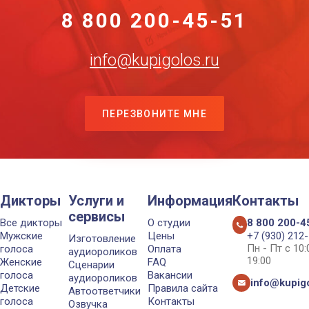
8 800 200-45-51
info@kupigolos.ru
ПЕРЕЗВОНИТЕ МНЕ
Дикторы
Услуги и
Информация
Контакты
сервисы
Все дикторы
О студии
8 800 200-4
Мужские
Цены
+7 (930) 212
Изготовление
Пн - Пт с 10
голоса
Оплата
аудиороликов
19:00
Женские
FAQ
Сценарии
голоса
Вакансии
аудиороликов
info@kupigo
Детские
Правила сайта
Автоответчики
голоса
Контакты
Озвучка