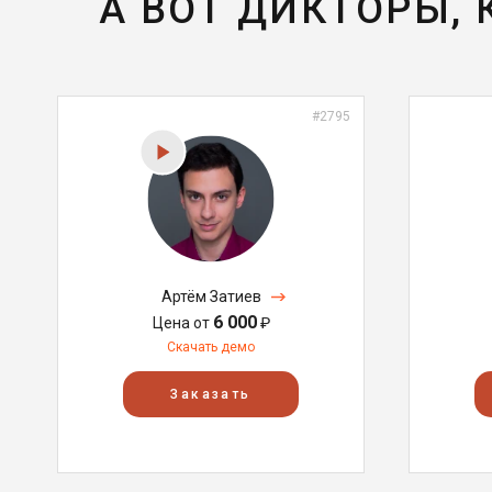
А ВОТ ДИКТОРЫ,
#2795
Артём Затиев
6 000
Цена от
₽
Скачать демо
Заказать