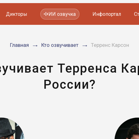
Дикторы
ИИ озвучка
Инфопортал
С
Фильмов и сериалов
Главная
Кто озвучивает
Терренс Карсон
Мультфильмов
YouTube каналов
Видеорекламы
вучивает Терренса Ка
России?