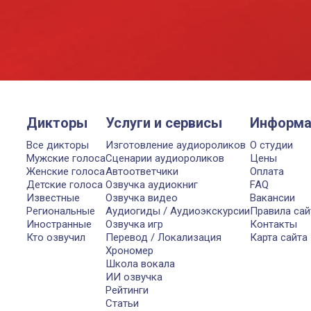
Дикторы
Услуги и сервисы
Информа
Все дикторы
Изготовление аудиороликов
О студии
Мужские голоса
Сценарии аудиороликов
Цены
Женские голоса
Автоответчики
Оплата
Детские голоса
Озвучка аудиокниг
FAQ
Известные
Озвучка видео
Вакансии
Региональные
Аудиогиды / Аудиоэкскурсии
Правила сай
Иностранные
Озвучка игр
Контакты
Кто озвучил
Перевод / Локализация
Карта сайта
Хрономер
Школа вокала
ИИ озвучка
Рейтинги
Статьи