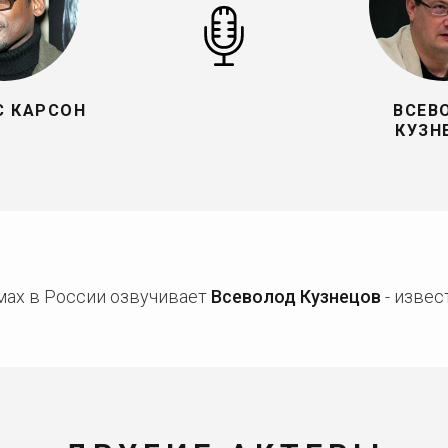
С КАРСОН
ВСЕВ
КУЗН
мах в России озвучивает
Всеволод Кузнецов
- извес