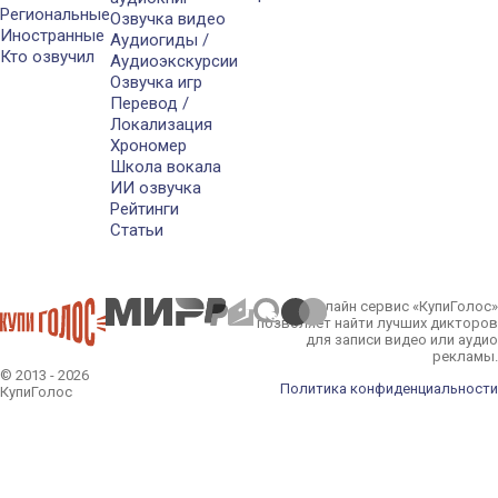
Региональные
Озвучка видео
Иностранные
Аудиогиды /
Кто озвучил
Аудиоэкскурсии
Озвучка игр
Перевод /
Локализация
Хрономер
Школа вокала
ИИ озвучка
Рейтинги
Статьи
Онлайн сервис «КупиГолос»
позволяет найти лучших дикторов
для записи видео или аудио
рекламы.
© 2013 - 2026
Политика конфиденциальности
КупиГолос