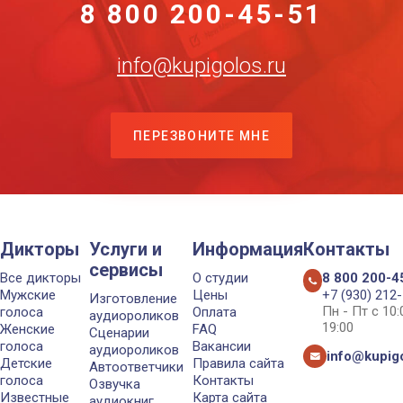
8 800 200-45-51
info@kupigolos.ru
ПЕРЕЗВОНИТЕ МНЕ
Дикторы
Услуги и
Информация
Контакты
сервисы
Все дикторы
О студии
8 800 200-4
Мужские
Цены
+7 (930) 212
Изготовление
Пн - Пт с 10
голоса
Оплата
аудиороликов
19:00
Женские
FAQ
Сценарии
голоса
Вакансии
аудиороликов
info@kupigo
Детские
Правила сайта
Автоответчики
голоса
Контакты
Озвучка
Известные
Карта сайта
аудиокниг