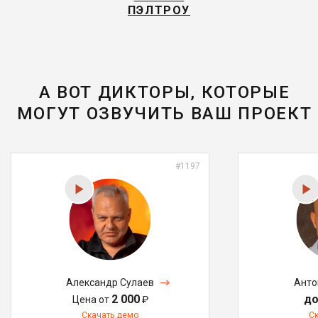
ПЭЛТРОУ
А ВОТ ДИКТОРЫ, КОТОРЫЕ
МОГУТ ОЗВУЧИТЬ ВАШ ПРОЕКТ
#1197
Александр Сулаев
Анто
2 000
до
Цена от
₽
Скачать демо
С