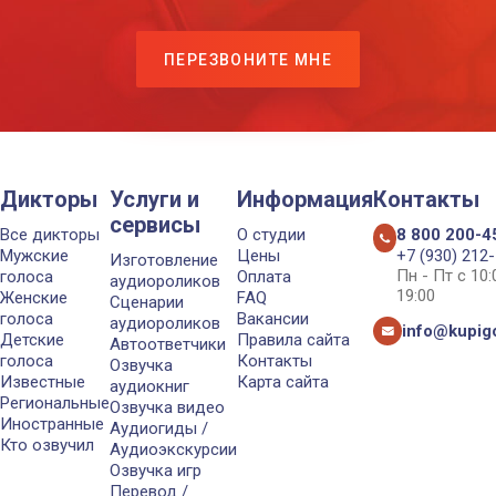
ПЕРЕЗВОНИТЕ МНЕ
Дикторы
Услуги и
Информация
Контакты
сервисы
Все дикторы
О студии
8 800 200-4
Мужские
Цены
+7 (930) 212
Изготовление
Пн - Пт с 10
голоса
Оплата
аудиороликов
19:00
Женские
FAQ
Сценарии
голоса
Вакансии
аудиороликов
info@kupigo
Детские
Правила сайта
Автоответчики
голоса
Контакты
Озвучка
Известные
Карта сайта
аудиокниг
Региональные
Озвучка видео
Иностранные
Аудиогиды /
Кто озвучил
Аудиоэкскурсии
Озвучка игр
Перевод /