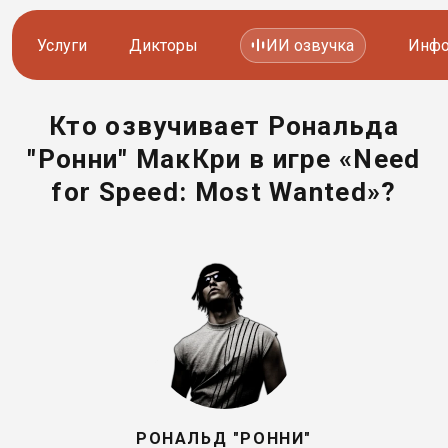
Услуги
Дикторы
ИИ озвучка
Инфо
Кто озвучивает Рональда
Озвучка видео
Иностранные дикторы
"Ронни" МакКри в игре «Need
Работа с аудио
Русские дикторы
for Speed: Most Wanted»?
Работа с текстом
Актеры озвучки
Локализация и перевод
Контакты дикторов
Другие услуги
ИИ голоса
8 800 200-45-51
8 800 200-45-51
Заказать звонок
Заказать звонок
РОНАЛЬД "РОННИ"