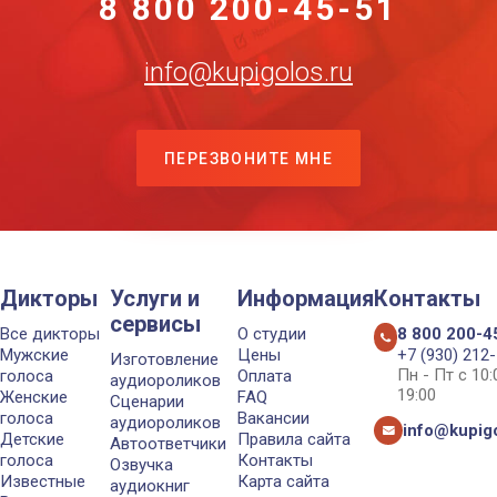
8 800 200-45-51
info@kupigolos.ru
ПЕРЕЗВОНИТЕ МНЕ
Дикторы
Услуги и
Информация
Контакты
сервисы
Все дикторы
О студии
8 800 200-4
Мужские
Цены
+7 (930) 212
Изготовление
Пн - Пт с 10
голоса
Оплата
аудиороликов
19:00
Женские
FAQ
Сценарии
голоса
Вакансии
аудиороликов
info@kupigo
Детские
Правила сайта
Автоответчики
голоса
Контакты
Озвучка
Известные
Карта сайта
аудиокниг