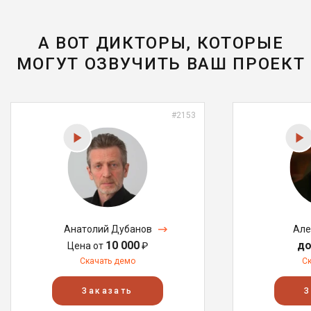
А ВОТ ДИКТОРЫ, КОТОРЫЕ
МОГУТ ОЗВУЧИТЬ ВАШ ПРОЕКТ
#2153
Анатолий Дубанов
Але
10 000
до
Цена от
₽
Скачать демо
С
Заказать
З