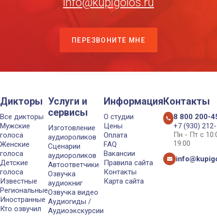
info@kupigolos.ru
ПЕРЕЗВОНИТЕ МНЕ
Дикторы
Услуги и
Информация
Контакты
сервисы
Все дикторы
О студии
8 800 200-4
Мужские
Цены
+7 (930) 212
Изготовление
Пн - Пт с 10
голоса
Оплата
аудиороликов
19:00
Женские
FAQ
Сценарии
голоса
Вакансии
аудиороликов
info@kupigo
Детские
Правила сайта
Автоответчики
голоса
Контакты
Озвучка
Известные
Карта сайта
аудиокниг
Региональные
Озвучка видео
Иностранные
Аудиогиды /
Кто озвучил
Аудиоэкскурсии