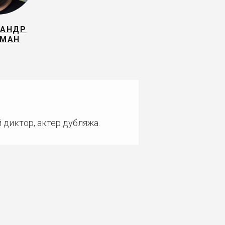
САНДР
ГМАН
 диктор, актер дубляжа.