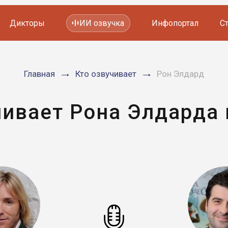
Дикторы
ИИ озвучка
Инфопортал
С
Фильмов и сериалов
Главная
Кто озвучивает
Рон Элдард
Мультфильмов
YouTube каналов
Видеорекламы
чивает Рона Элдарда 