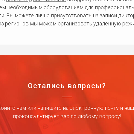
сем необходимым оборудованием для профессиональ
и. Вы можете лично присутствовать на записи дикто
 из регионов мы можем организовать удаленную режи
Остались вопросы?
оните нам или напишите на электронную почту и на
проконсультирует вас по любому вопросу!