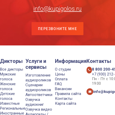
info@kupigolos.ru
ПЕРЕЗВОНИТЕ МНЕ
Дикторы
Услуги и
Информация
Контакты
сервисы
Все дикторы
О студии
8 800 200-4
Мужские
Цены
+7 (930) 212
Изготовление
Пн - Пт с 10
голоса
Оплата
аудиороликов
19:00
Женские
FAQ
Сценарии
голоса
Вакансии
аудиороликов
info@kupigo
Детские
Правила сайта
Автоответчики
голоса
Контакты
Озвучка
Известные
Карта сайта
аудиокниг
Региональные
Озвучка видео
Иностранные
Аудиогиды /