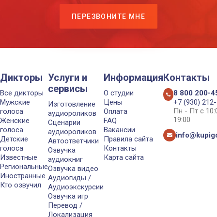
ПЕРЕЗВОНИТЕ МНЕ
Дикторы
Услуги и
Информация
Контакты
сервисы
Все дикторы
О студии
8 800 200-4
Мужские
Цены
+7 (930) 212
Изготовление
Пн - Пт с 10
голоса
Оплата
аудиороликов
19:00
Женские
FAQ
Сценарии
голоса
Вакансии
аудиороликов
info@kupigo
Детские
Правила сайта
Автоответчики
голоса
Контакты
Озвучка
Известные
Карта сайта
аудиокниг
Региональные
Озвучка видео
Иностранные
Аудиогиды /
Кто озвучил
Аудиоэкскурсии
Озвучка игр
Перевод /
Локализация