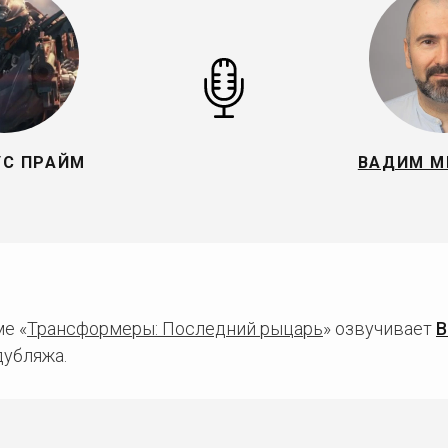
С ПРАЙМ
ВАДИМ М
е «
Трансформеры: Последний рыцарь
» озвучивает
В
дубляжа.