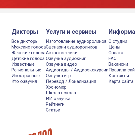
Дикторы
Услуги и сервисы
Информа
Все дикторы
Изготовление аудиороликов
О студии
Мужские голоса
Сценарии аудиороликов
Цены
Женские голоса
Автоответчики
Оплата
Детские голоса
Озвучка аудиокниг
FAQ
Известные
Озвучка видео
Вакансии
Региональные
Аудиогиды / Аудиоэкскурсии
Правила сай
Иностранные
Озвучка игр
Контакты
Кто озвучил
Перевод / Локализация
Карта сайта
Хрономер
Школа вокала
ИИ озвучка
Рейтинги
Статьи