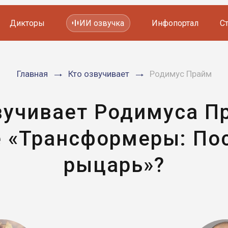
Дикторы
ИИ озвучка
Инфопортал
С
Фильмов и сериалов
Главная
Кто озвучивает
Родимус Прайм
Мультфильмов
YouTube каналов
Видеорекламы
вучивает Родимуса П
 «Трансформеры: По
рыцарь»?