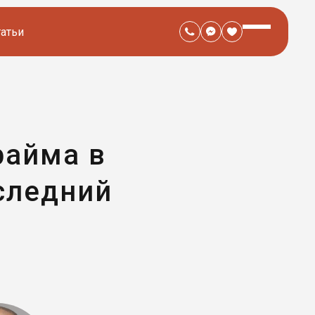
татьи
райма в
следний