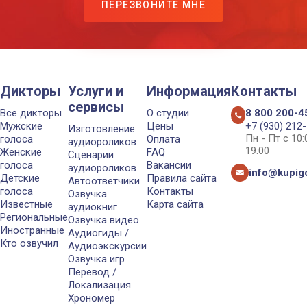
ПЕРЕЗВОНИТЕ МНЕ
Дикторы
Услуги и
Информация
Контакты
сервисы
Все дикторы
О студии
8 800 200-4
Мужские
Цены
+7 (930) 212
Изготовление
Пн - Пт с 10
голоса
Оплата
аудиороликов
19:00
Женские
FAQ
Сценарии
голоса
Вакансии
аудиороликов
info@kupigo
Детские
Правила сайта
Автоответчики
голоса
Контакты
Озвучка
Известные
Карта сайта
аудиокниг
Региональные
Озвучка видео
Иностранные
Аудиогиды /
Кто озвучил
Аудиоэкскурсии
Озвучка игр
Перевод /
Локализация
Хрономер