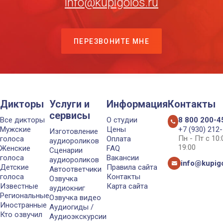
info@kupigolos.ru
ПЕРЕЗВОНИТЕ МНЕ
Дикторы
Услуги и
Информация
Контакты
сервисы
Все дикторы
О студии
8 800 200-4
Мужские
Цены
+7 (930) 212
Изготовление
Пн - Пт с 10
голоса
Оплата
аудиороликов
19:00
Женские
FAQ
Сценарии
голоса
Вакансии
аудиороликов
info@kupigo
Детские
Правила сайта
Автоответчики
голоса
Контакты
Озвучка
Известные
Карта сайта
аудиокниг
Региональные
Озвучка видео
Иностранные
Аудиогиды /
Кто озвучил
Аудиоэкскурсии