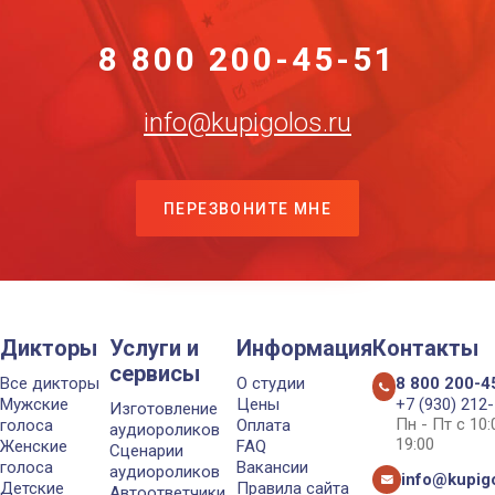
8 800 200-45-51
info@kupigolos.ru
ПЕРЕЗВОНИТЕ МНЕ
Дикторы
Услуги и
Информация
Контакты
сервисы
Все дикторы
О студии
8 800 200-4
Мужские
Цены
+7 (930) 212
Изготовление
Пн - Пт с 10
голоса
Оплата
аудиороликов
19:00
Женские
FAQ
Сценарии
голоса
Вакансии
аудиороликов
info@kupigo
Детские
Правила сайта
Автоответчики