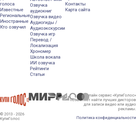
голоса
Контакты
Озвучка
Известные
Карта сайта
аудиокниг
Региональные
Озвучка видео
Иностранные
Аудиогиды /
Кто озвучил
Аудиоэкскурсии
Озвучка игр
Перевод /
Локализация
Хрономер
Школа вокала
ИИ озвучка
Рейтинги
Статьи
Онлайн сервис «КупиГолос»
позволяет найти лучших дикторов
для записи видео или аудио
рекламы.
© 2013 - 2026
Политика конфиденциальности
КупиГолос