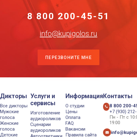
8 800 200-45-51
info@kupigolos.ru
ПЕРЕЗВОНИТЕ МНЕ
Дикторы
Услуги и
Информация
Контакты
сервисы
Все дикторы
О студии
8 800 200-4
Мужские
Цены
+7 (930) 212
Изготовление
Пн - Пт с 10
голоса
Оплата
аудиороликов
19:00
Женские
FAQ
Сценарии
голоса
Вакансии
аудиороликов
info@kupigo
Детские
Правила сайта
Автоответчики