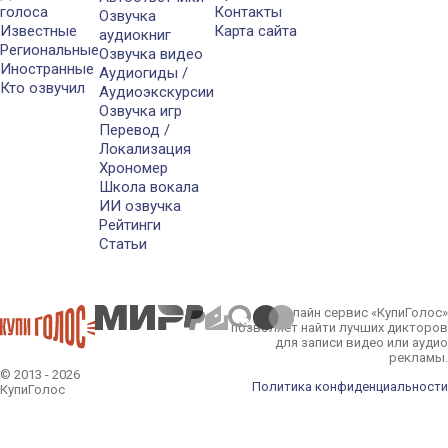
голоса
Контакты
Озвучка
Известные
Карта сайта
аудиокниг
Региональные
Озвучка видео
Иностранные
Аудиогиды /
Кто озвучил
Аудиоэкскурсии
Озвучка игр
Перевод /
Локализация
Хрономер
Школа вокала
ИИ озвучка
Рейтинги
Статьи
Онлайн сервис «КупиГолос»
позволяет найти лучших дикторов
для записи видео или аудио
рекламы.
© 2013 - 2026
Политика конфиденциальности
КупиГолос