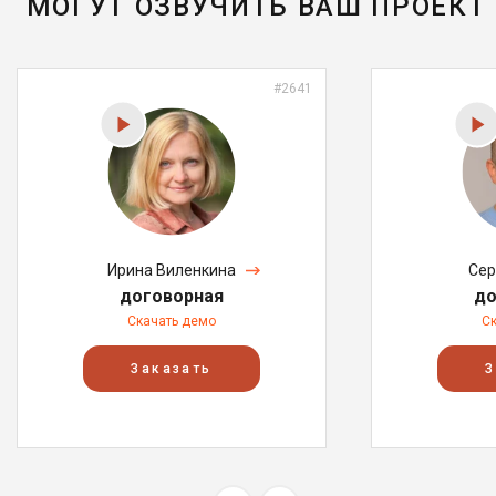
МОГУТ ОЗВУЧИТЬ ВАШ ПРОЕКТ
#2641
Ирина Виленкина
Сер
договорная
до
Скачать демо
С
Заказать
З