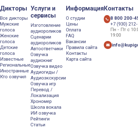
Дикторы
Услуги и
Информация
Контакты
сервисы
Все дикторы
О студии
8 800 200-4
Мужские
Цены
+7 (930) 212
Изготовление
Пн - Пт с 10
голоса
Оплата
аудиороликов
19:00
Женские
FAQ
Сценарии
голоса
Вакансии
аудиороликов
info@kupigo
Детские
Правила сайта
Автоответчики
голоса
Контакты
Озвучка
Известные
Карта сайта
аудиокниг
Региональные
Озвучка видео
Иностранные
Аудиогиды /
Кто озвучил
Аудиоэкскурсии
Озвучка игр
Перевод /
Локализация
Хрономер
Школа вокала
ИИ озвучка
Рейтинги
Статьи