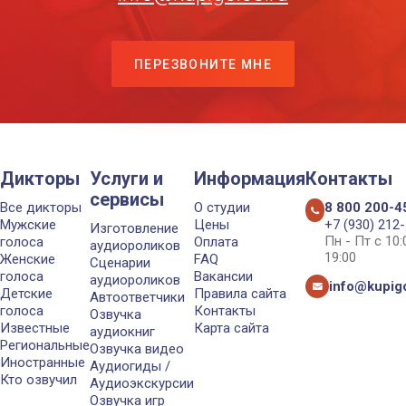
ПЕРЕЗВОНИТЕ МНЕ
Дикторы
Услуги и
Информация
Контакты
сервисы
Все дикторы
О студии
8 800 200-4
Мужские
Цены
+7 (930) 212
Изготовление
Пн - Пт с 10
голоса
Оплата
аудиороликов
19:00
Женские
FAQ
Сценарии
голоса
Вакансии
аудиороликов
info@kupigo
Детские
Правила сайта
Автоответчики
голоса
Контакты
Озвучка
Известные
Карта сайта
аудиокниг
Региональные
Озвучка видео
Иностранные
Аудиогиды /
Кто озвучил
Аудиоэкскурсии
Озвучка игр