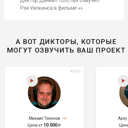
Диктор Даниил Толстых озвучил
Рэя Уилкинса в фильме «».
А ВОТ ДИКТОРЫ, КОТОРЫЕ
МОГУТ ОЗВУЧИТЬ ВАШ ПРОЕКТ
#1027
Михаил Тихонов
Арзу
10 000
Цена от
₽
Цен