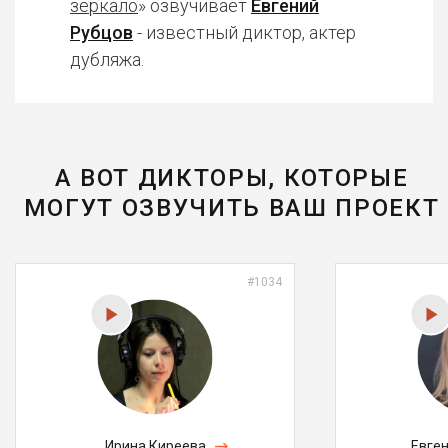
зеркало
» озвучивает
Евгений
Рубцов
- известный диктор, актер
дубляжа.
А ВОТ ДИКТОРЫ, КОТОРЫЕ
МОГУТ ОЗВУЧИТЬ ВАШ ПРОЕКТ
#1034
Ирина Киреева
Евге