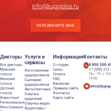
info@kupigolos.ru
ПЕРЕЗВОНИТЕ МНЕ
Дикторы
Услуги и
Информация
Контакты
сервисы
Все дикторы
О студии
8 800 200-4
Мужские
Цены
+7 (930) 212
Изготовление
Пн - Пт с 10
голоса
Оплата
аудиороликов
19:00
Женские
FAQ
Сценарии
голоса
Вакансии
аудиороликов
info@kupigo
Детские
Правила сайта
Автоответчики
голоса
Контакты
Озвучка
Известные
Карта сайта
аудиокниг
Региональные
Озвучка видео
Иностранные
Аудиогиды /